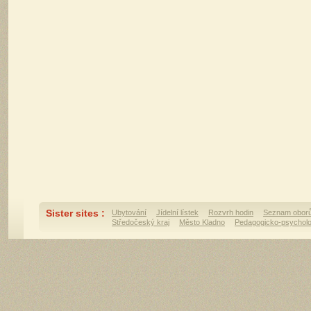
Sister sites :
Ubytování
Jídelní lístek
Rozvrh hodin
Seznam obor
Středočeský kraj
Město Kladno
Pedagogicko-psycholo